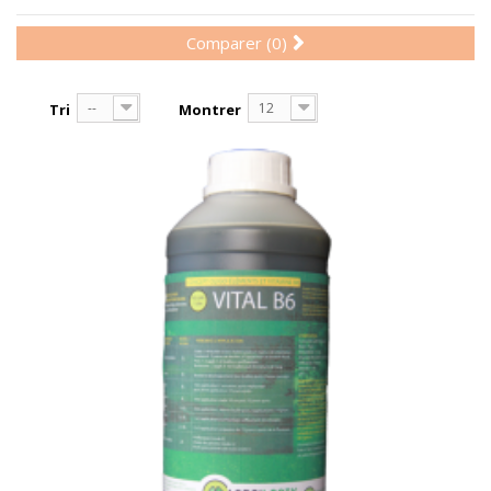
Comparer (
0
)
--
12
Tri
Montrer