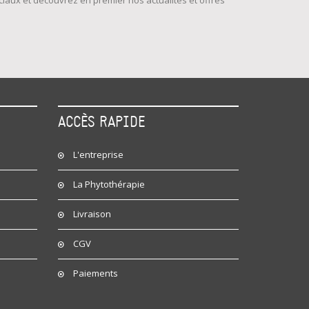
iaux et découvrez en premier nos actualités et offres
ACCÈS RAPIDE
L'entreprise
La Phytothérapie
Livraison
s
CGV
Paiements