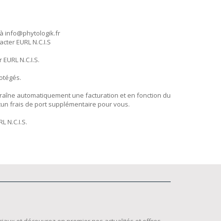
 à info@phytologik.fr
acter EURL N.C.I.S
r EURL N.C.I.S.
otégés.
traîne automatiquement une facturation et en fonction du
un frais de port supplémentaire pour vous.
 N.C.I.S.