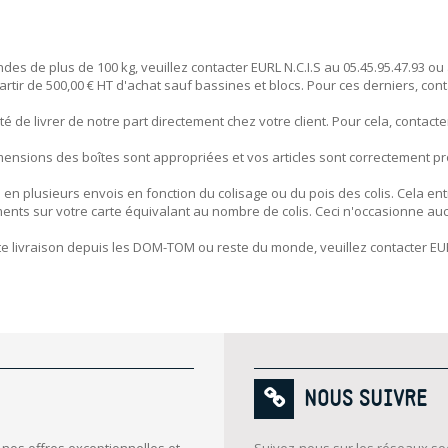
s de plus de 100 kg, veuillez contacter EURL N.C.I.S au 05.45.95.47.93 ou
artir de 500,00 € HT d'achat sauf bassines et blocs. Pour ces derniers, cont
lité de livrer de notre part directement chez votre client. Pour cela, contacte
mensions des boîtes sont appropriées et vos articles sont correctement pr
n plusieurs envois en fonction du colisage ou du pois des colis. Cela en
s sur votre carte équivalant au nombre de colis. Ceci n'occasionne auc
te livraison depuis les DOM-TOM ou reste du monde, veuillez contacter EURL
NOUS SUIVRE