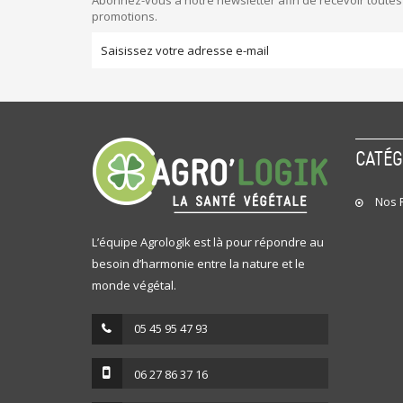
Abonnez-vous à notre newsletter afin de recevoir toutes
promotions.
CATÉ
Nos P
L’équipe Agrologik est là pour répondre au
besoin d’harmonie entre la nature et le
monde végétal.
05 45 95 47 93
06 27 86 37 16