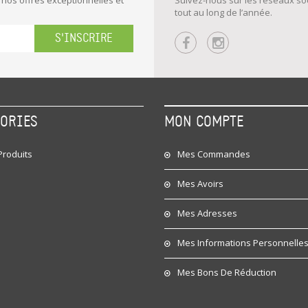
 nos offres exceptionnelles et
Suivez-nous sur les réseaux soc
tout au long de l’année.
S'INSCRIRE
GORIES
MON COMPTE
roduits
Mes Commandes
Mes Avoirs
Mes Adresses
Mes Informations Personnelle
Mes Bons De Réduction