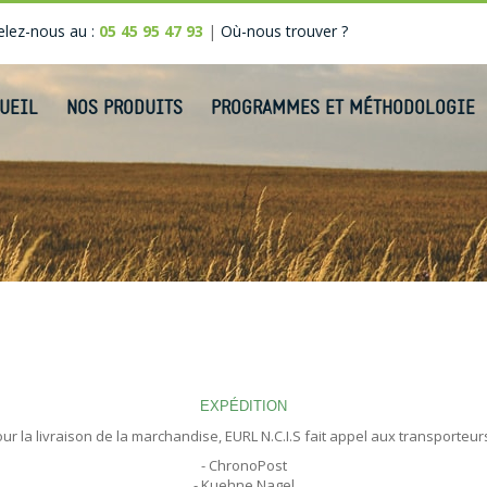
lez-nous au :
05 45 95 47 93
|
Où-nous trouver ?
UEIL
NOS PRODUITS
PROGRAMMES ET MÉTHODOLOGIE
EXPÉDITION
ur la livraison de la marchandise, EURL N.C.I.S fait appel aux transporteur
- ChronoPost
- Kuehne Nagel