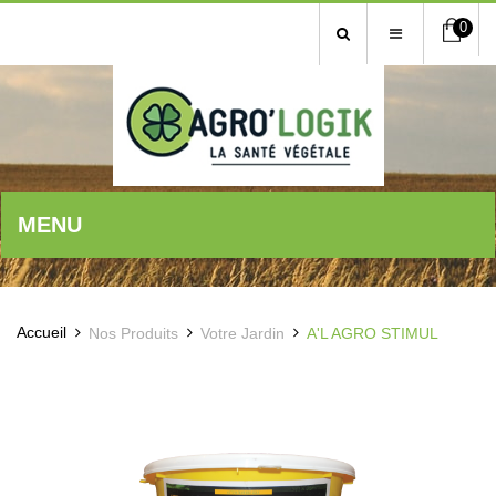
0
MENU
Accueil
Nos Produits
Votre Jardin
A'L AGRO STIMUL